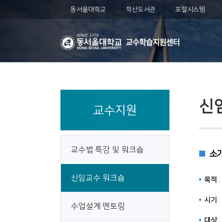
동서울대학교
학산도서관
포털시스템
신
교수지원
교수법 특강 및 워크숍
소
신임교수 워크숍
목적
시기
:
수업설계 멘토링
대상